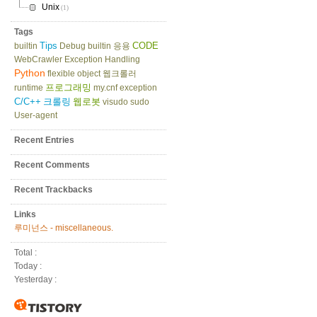
Unix
(1)
Tags
Tips
CODE
builtin
Debug
builtin 응용
WebCrawler
Exception Handling
Python
flexible object
웹크롤러
프로그래밍
runtime
my.cnf
exception
C/C++
크롤링
웹로봇
visudo
sudo
User-agent
Recent Entries
Recent Comments
Recent Trackbacks
Links
루미넌스 - miscellaneous.
Total :
Today :
Yesterday :